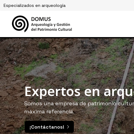
Especializados en arqueología
Arqueología y ge
Expertos en arqu
patrimonio cultu
Somos una empresa de patrimonio cultur
máxima referencia.
Somos especialistas en prospecciones ar
realización de sondeos y excavaciones.
¡Contáctanos!