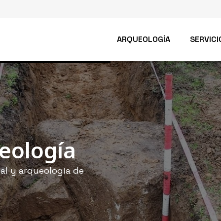
ARQUEOLOGÍA
SERVICI
stión del
eología
ral
al y arqueología de
queológicas y la