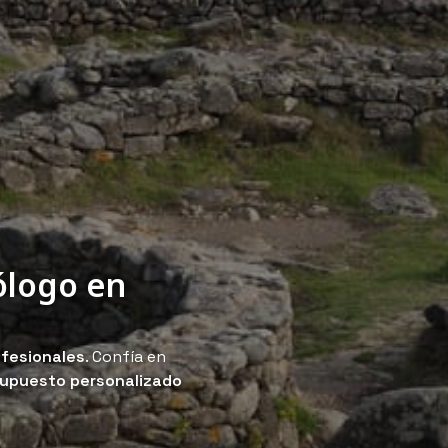
ólogo en
ofesionales
. Confía en
upuesto personalizado